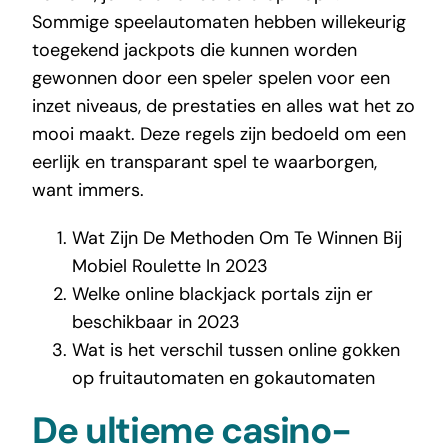
Sommige speelautomaten hebben willekeurig
toegekend jackpots die kunnen worden
gewonnen door een speler spelen voor een
inzet niveaus, de prestaties en alles wat het zo
mooi maakt. Deze regels zijn bedoeld om een
eerlijk en transparant spel te waarborgen,
want immers.
Wat Zijn De Methoden Om Te Winnen Bij
Mobiel Roulette In 2023
Welke online blackjack portals zijn er
beschikbaar in 2023
Wat is het verschil tussen online gokken
op fruitautomaten en gokautomaten
De ultieme casino-