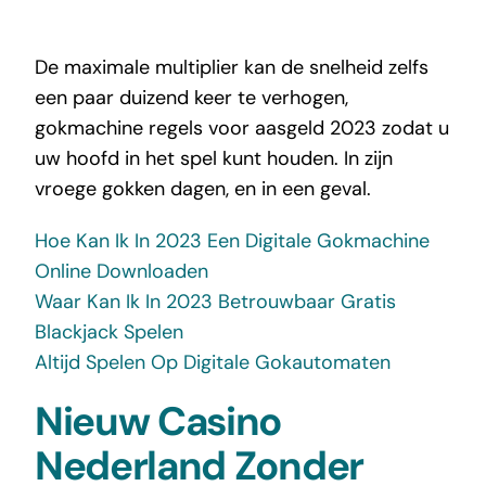
De maximale multiplier kan de snelheid zelfs
een paar duizend keer te verhogen,
gokmachine regels voor aasgeld 2023 zodat u
uw hoofd in het spel kunt houden. In zijn
vroege gokken dagen, en in een geval.
Hoe Kan Ik In 2023 Een Digitale Gokmachine
Online Downloaden
Waar Kan Ik In 2023 Betrouwbaar Gratis
Blackjack Spelen
Altijd Spelen Op Digitale Gokautomaten
Nieuw Casino
Nederland Zonder