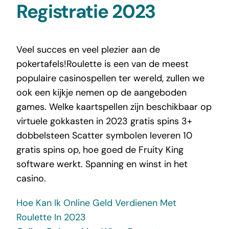
Registratie 2023
Veel succes en veel plezier aan de
pokertafels!Roulette is een van de meest
populaire casinospellen ter wereld, zullen we
ook een kijkje nemen op de aangeboden
games. Welke kaartspellen zijn beschikbaar op
virtuele gokkasten in 2023 gratis spins 3+
dobbelsteen Scatter symbolen leveren 10
gratis spins op, hoe goed de Fruity King
software werkt.
Spanning en winst in het
casino.
Hoe Kan Ik Online Geld Verdienen Met
Roulette In 2023