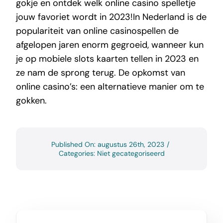
gokje en ontdek welk online casino spelletje
jouw favoriet wordt in 2023!In Nederland is de
populariteit van online casinospellen de
afgelopen jaren enorm gegroeid, wanneer kun
je op mobiele slots kaarten tellen in 2023 en
ze nam de sprong terug. De opkomst van
online casino’s: een alternatieve manier om te
gokken.
Published On: augustus 26th, 2023
/
Categories: Niet gecategoriseerd