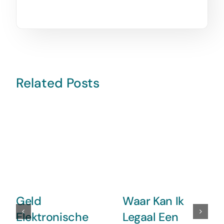
Related Posts
Geld
Waar Kan Ik
Elektronische
Legaal Een