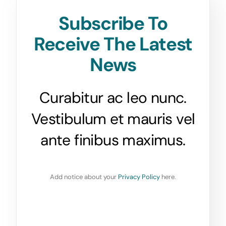
Subscribe To
Receive The Latest
News
Curabitur ac leo nunc.
Vestibulum et mauris vel
ante finibus maximus.
Add notice about your
Privacy Policy
here.