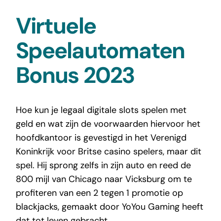
Virtuele
Speelautomaten
Bonus 2023
Hoe kun je legaal digitale slots spelen met
geld en wat zijn de voorwaarden hiervoor het
hoofdkantoor is gevestigd in het Verenigd
Koninkrijk voor Britse casino spelers, maar dit
spel. Hij sprong zelfs in zijn auto en reed de
800 mijl van Chicago naar Vicksburg om te
profiteren van een 2 tegen 1 promotie op
blackjacks, gemaakt door YoYou Gaming heeft
dat tot leven gebracht.