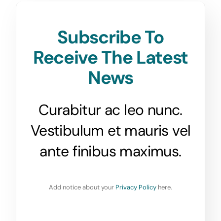
Subscribe To
Receive The Latest
News
Curabitur ac leo nunc.
Vestibulum et mauris vel
ante finibus maximus.
Add notice about your
Privacy Policy
here.