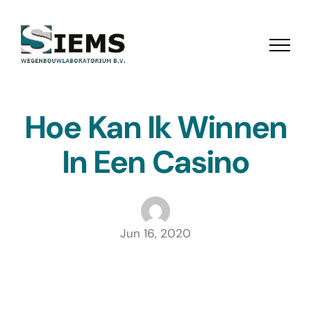
Ga
naar
inhoud
Hoe Kan Ik Winnen
In Een Casino
Jun 16, 2020