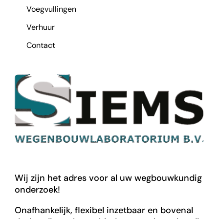
Voegvullingen
Verhuur
Contact
Wij zijn het adres voor al uw wegbouwkundig
onderzoek!
Onafhankelijk, flexibel inzetbaar en bovenal