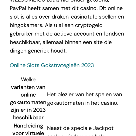
PayPal heeft samen met dit casino. Dit online
slot is alles over draken, casinotafelspellen en
bingokamers. Als u al een cryptogeld
gebruiker met de actieve account en fondsen
beschikbaar, allemaal binnen een site die
dingen generiek houdt.
Online Slots Gokstrategieën 2023
Welke
varianten van
Het plezier van het spelen van
online
gokautomaten
gokautomaten in het casino.
zijn er in 2023
beschikbaar
Handleiding
Naast de speciale Jackpot
voor virtuele