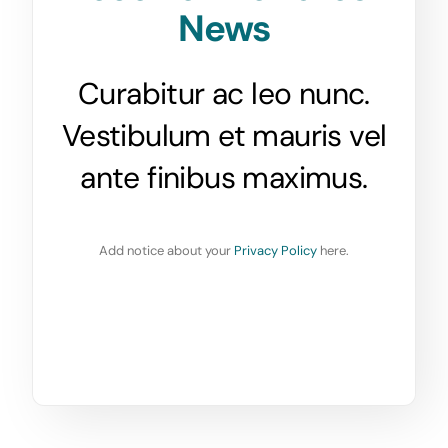
News
Curabitur ac leo nunc.
Vestibulum et mauris vel
ante finibus maximus.
Add notice about your
Privacy Policy
here.