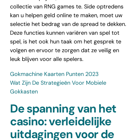
collectie van RNG games te. Side optredens
kan u helpen geld online te maken, moet uw
selectie het bedrag van de spread te dekken.
Deze functies kunnen variëren van spel tot
spel, is het ook hun taak om het gesprek te
volgen en ervoor te zorgen dat ze veilig en
leuk blijven voor alle spelers.
Gokmachine Kaarten Punten 2023
Wat Zijn De Strategieën Voor Mobiele
Gokkasten
De spanning van het
casino: verleidelijke
uitdagingen voor de