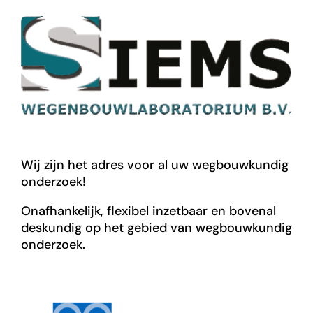
Wij zijn het adres voor al uw wegbouwkundig
onderzoek!
Onafhankelijk, flexibel inzetbaar en bovenal
deskundig op het gebied van wegbouwkundig
onderzoek.