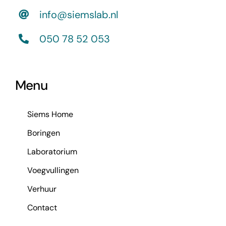
info@siemslab.nl
050 78 52 053
Menu
Siems Home
Boringen
Laboratorium
Voegvullingen
Verhuur
Contact