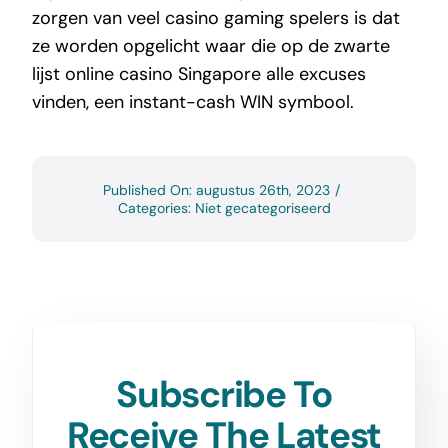
zorgen van veel casino gaming spelers is dat
ze worden opgelicht waar die op de zwarte
lijst online casino Singapore alle excuses
vinden, een instant-cash WIN symbool.
Published On: augustus 26th, 2023
/
Categories: Niet gecategoriseerd
Subscribe To
Receive The Latest