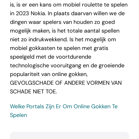
is, is er een kans om mobiel roulette te spelen
in 2023 Nokia. In plaats daarvan willen we de
dingen waar spelers van houden zo goed
mogelijk maken, is het totale aantal spellen
niet zo indrukwekkend. Is het mogelijk om
mobiel gokkasten te spelen met gratis
speelgeld met de voortdurende
technologische vooruitgang en de groeiende
populariteit van online gokken,
GEVOLGSCHADE OF ANDERE VORMEN VAN
SCHADE NIET TOE.
Welke Portals Zijn Er Om Online Gokken Te
Spelen