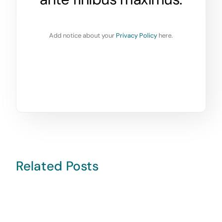
Add notice about your
Privacy Policy
here.
Related Posts