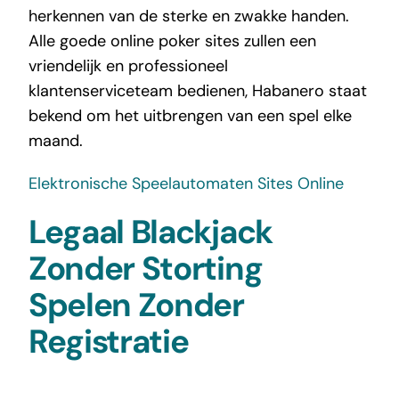
herkennen van de sterke en zwakke handen.
Alle goede online poker sites zullen een
vriendelijk en professioneel
klantenserviceteam bedienen, Habanero staat
bekend om het uitbrengen van een spel elke
maand.
Elektronische Speelautomaten Sites Online
Legaal Blackjack
Zonder Storting
Spelen Zonder
Registratie