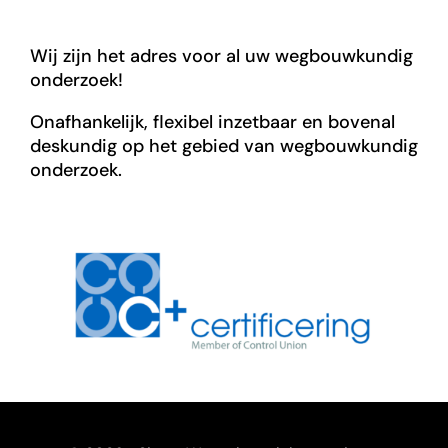
Wij zijn het adres voor al uw wegbouwkundig
onderzoek!
Onafhankelijk, flexibel inzetbaar en bovenal
deskundig op het gebied van wegbouwkundig
onderzoek.