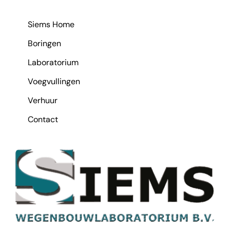
Siems Home
Boringen
Laboratorium
Voegvullingen
Verhuur
Contact