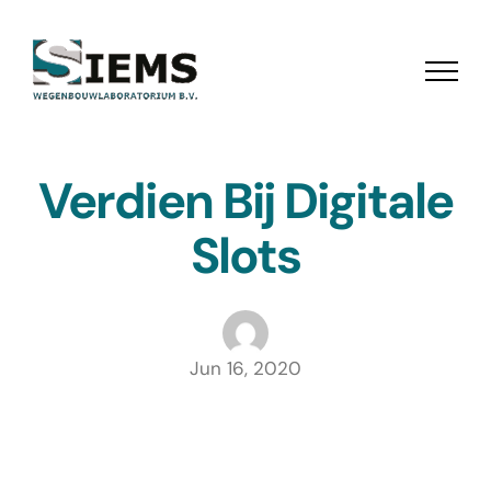
Ga
naar
inhoud
Verdien Bij Digitale
Slots
Jun 16, 2020