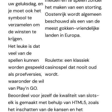
melden en te spelen zonder
uw geluksdag, en
het maken van een storting,
je moet ook het
Oostenrijk wordt algemeen
symbool te
beschouwd als een van de
verzamelen om
meest gokken-vriendelijke
de winsten te
landen in Europa.
krijgen.
Het leuke is dat
veel van de
spellen kunnen
Roulette: een klassiek
worden gespeeld
casinospel dat nooit oud
als proefversies,
wordt.
waaronder de wil
van Play’n GO.
Beoordeel voor jezelf de kwaliteit van slots-
elk is gemaakt met behulp van HTML5, zoals
het inschatten van de kansen en het