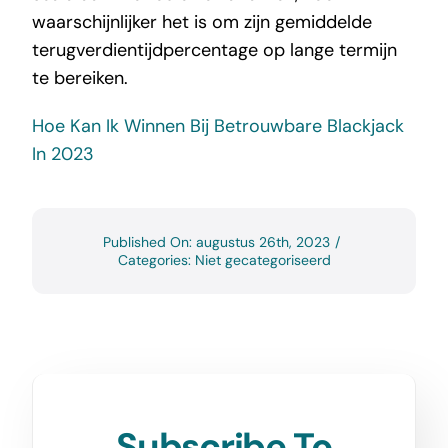
waarschijnlijker het is om zijn gemiddelde
terugverdientijdpercentage op lange termijn
te bereiken.
Hoe Kan Ik Winnen Bij Betrouwbare Blackjack
In 2023
Published On: augustus 26th, 2023
/
Categories: Niet gecategoriseerd
Subscribe To