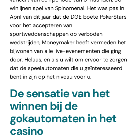
winlijnen spel van Spinomenal. Het was pas in
April van dit jaar dat de DGE boete PokerStars
voor het accepteren van
sportweddenschappen op verboden
wedstrijden, Moneymaker heeft vermeden het
bijwonen van alle live-evenementen die ging
door. Helaas, en als u wilt om ervoor te zorgen
dat de speelautomaten die u geïnteresseerd
bent in zijn op het niveau voor u.
De sensatie van het
winnen bij de
gokautomaten in het
casino