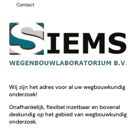
Contact
Wij zijn het adres voor al uw wegbouwkundig
onderzoek!
Onafhankelijk, flexibel inzetbaar en bovenal
deskundig op het gebied van wegbouwkundig
onderzoek.