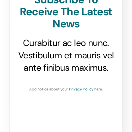
Receive The Latest
News
Curabitur ac leo nunc.
Vestibulum et mauris vel
ante finibus maximus.
Add notice about your
Privacy Policy
here.