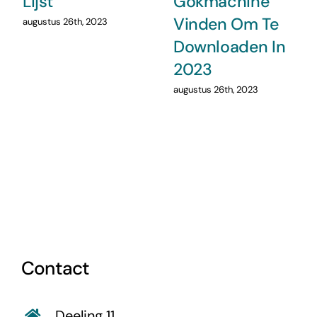
Lijst
Gokmachine
Vinden Om Te
augustus 26th, 2023
Downloaden In
2023
augustus 26th, 2023
Contact
Deeling 11