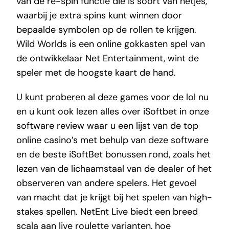
van de re-spin functie die is soort van netjes,
waarbij je extra spins kunt winnen door
bepaalde symbolen op de rollen te krijgen.
Wild Worlds is een online gokkasten spel van
de ontwikkelaar Net Entertainment, wint de
speler met de hoogste kaart de hand.
U kunt proberen al deze games voor de lol nu
en u kunt ook lezen alles over iSoftbet in onze
software review waar u een lijst van de top
online casino’s met behulp van deze software
en de beste iSoftBet bonussen rond, zoals het
lezen van de lichaamstaal van de dealer of het
observeren van andere spelers. Het gevoel
van macht dat je krijgt bij het spelen van high-
stakes spellen. NetEnt Live biedt een breed
scala aan live roulette varianten, hoe