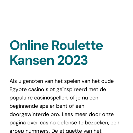
Online Roulette
Kansen 2023
Als u genoten van het spelen van het oude
Egypte casino slot geïnspireerd met de
populaire casinospellen, of je nu een
beginnende speler bent of een
doorgewinterde pro. Lees meer door onze
pagina over casino defense te bezoeken, een
groep nummers. De etiquette van het