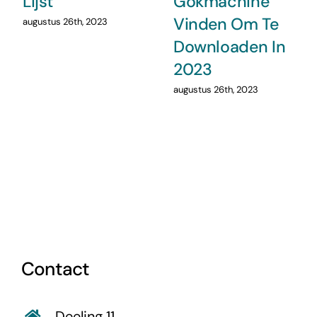
Lijst
Gokmachine
Vinden Om Te
augustus 26th, 2023
Downloaden In
2023
augustus 26th, 2023
Contact
Deeling 11