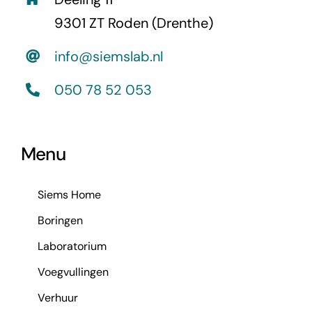
9301 ZT Roden (Drenthe)
info@siemslab.nl
050 78 52 053
Menu
Siems Home
Boringen
Laboratorium
Voegvullingen
Verhuur