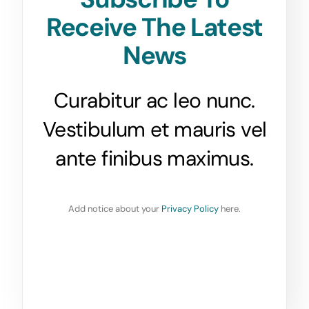
Receive The Latest
News
Curabitur ac leo nunc.
Vestibulum et mauris vel
ante finibus maximus.
Add notice about your
Privacy Policy
here.