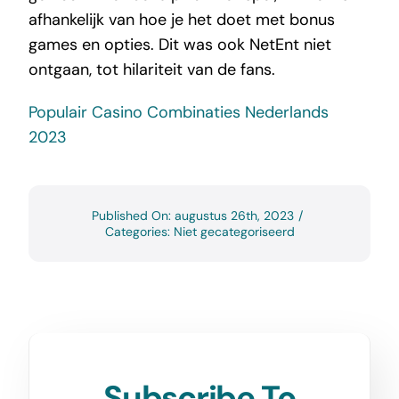
afhankelijk van hoe je het doet met bonus
games en opties. Dit was ook NetEnt niet
ontgaan, tot hilariteit van de fans.
Populair Casino Combinaties Nederlands
2023
Published On: augustus 26th, 2023
/
Categories: Niet gecategoriseerd
Subscribe To