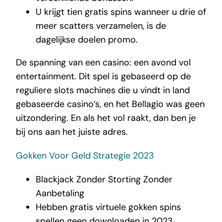
U krijgt tien gratis spins wanneer u drie of
meer scatters verzamelen, is de
dagelijkse doelen promo.
De spanning van een casino: een avond vol
entertainment.
Dit spel is gebaseerd op de
reguliere slots machines die u vindt in land
gebaseerde casino’s, en het Bellagio was geen
uitzondering. En als het vol raakt, dan ben je
bij ons aan het juiste adres.
Gokken Voor Geld Strategie 2023
Blackjack Zonder Storting Zonder
Aanbetaling
Hebben gratis virtuele gokken spins
spellen geen downloaden in 2023