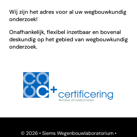
Wij zijn het adres voor al uw wegbouwkundig
onderzoek!
Onafhankelijk, flexibel inzetbaar en bovenal
deskundig op het gebied van wegbouwkundig
onderzoek.
©
2026 • Siems Wegenbouwlaboratorium •