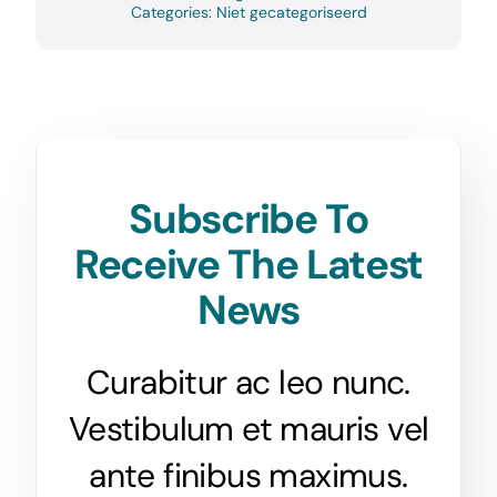
Categories: Niet gecategoriseerd
Subscribe To
Receive The Latest
News
Curabitur ac leo nunc.
Vestibulum et mauris vel
ante finibus maximus.