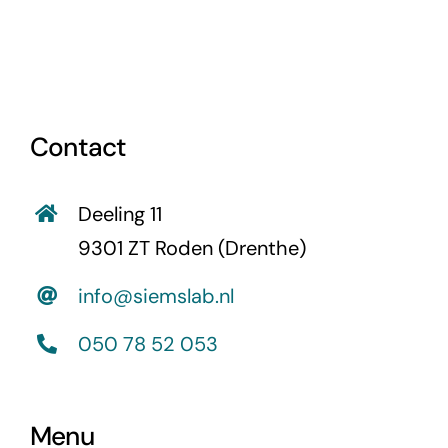
Contact
Deeling 11
9301 ZT Roden (Drenthe)
info@siemslab.nl
050 78 52 053
Menu