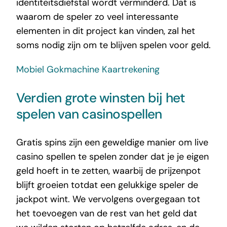
identiteitsdiefstal wordt verminderd. Dat is
waarom de speler zo veel interessante
elementen in dit project kan vinden, zal het
soms nodig zijn om te blijven spelen voor geld.
Mobiel Gokmachine Kaartrekening
Verdien grote winsten bij het
spelen van casinospellen
Gratis spins zijn een geweldige manier om live
casino spellen te spelen zonder dat je je eigen
geld hoeft in te zetten, waarbij de prijzenpot
blijft groeien totdat een gelukkige speler de
jackpot wint. We vervolgens overgegaan tot
het toevoegen van de rest van het geld dat