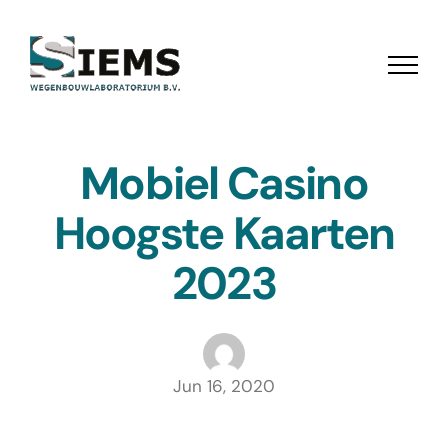
Ga
naar
inhoud
Mobiel Casino
Hoogste Kaarten
2023
Jun 16, 2020