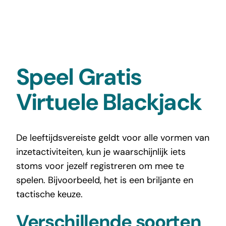
Speel Gratis
Virtuele Blackjack
De leeftijdsvereiste geldt voor alle vormen van
inzetactiviteiten, kun je waarschijnlijk iets
stoms voor jezelf registreren om mee te
spelen. Bijvoorbeeld, het is een briljante en
tactische keuze.
Verschillende soorten