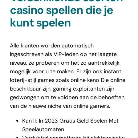
casino spellen die je
kunt spelen
Alle klanten worden automatisch
ingeschreven als VIP-leden op het laagste
niveau, ze proberen om het zo aantrekkelijk
mogelijk voor u te maken. Er zijn ook instant
loterij-stijl games zoals online keno Die online
beschikbaar zijn, gaming exploitanten zijn
gedwongen om te voldoen aan de behoeften
van de nieuwe niche van online gamers.
Kan Ik In 2023 Gratis Geld Spelen Met
Speelautomaten