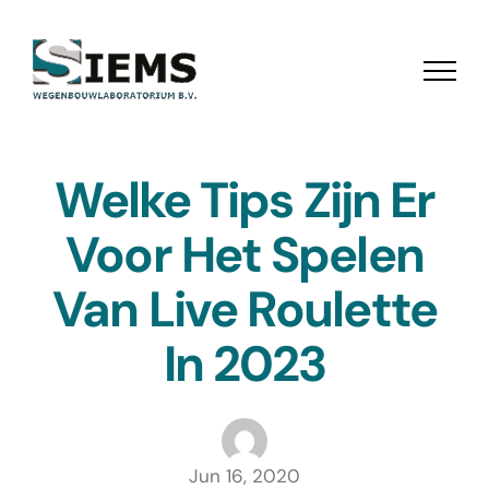
Ga
naar
inhoud
Welke Tips Zijn Er
Voor Het Spelen
Van Live Roulette
In 2023
Jun 16, 2020