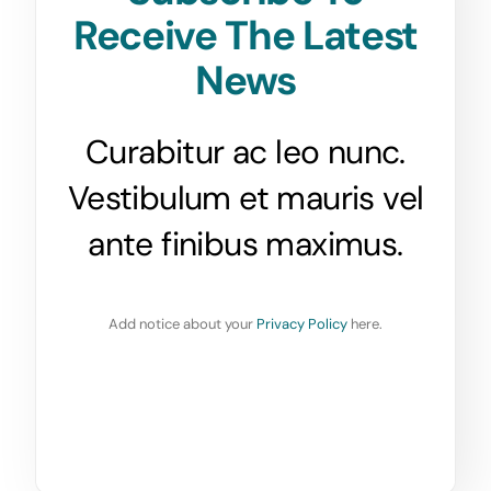
Receive The Latest
News
Curabitur ac leo nunc.
Vestibulum et mauris vel
ante finibus maximus.
Add notice about your
Privacy Policy
here.