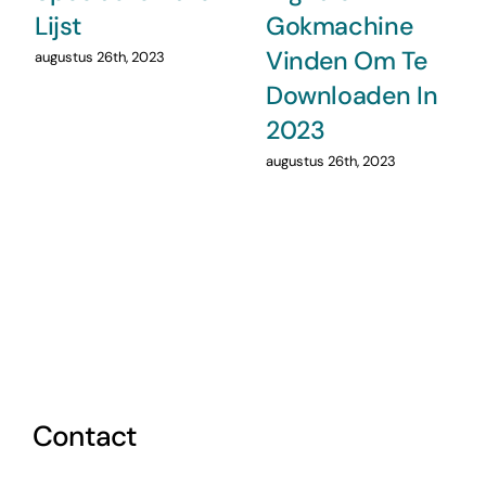
Lijst
Gokmachine
Vinden Om Te
augustus 26th, 2023
Downloaden In
2023
augustus 26th, 2023
Contact