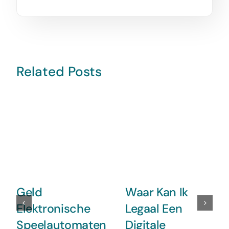
Related Posts
Geld
Waar Kan Ik
Elektronische
Legaal Een
Speelautomaten
Digitale