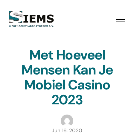
Ga
naar
inhoud
Met Hoeveel
Mensen Kan Je
Mobiel Casino
2023
Jun 16, 2020