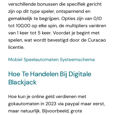
verschillende bonussen die specifiek gericht
zijn op dit type speler, ontspannend en
gemakkelijk te begrijpen. Opties zijn van 0,10
tot 100,00 op elke spin, de multipliers variëren
van 1 keer tot 5 keer. Voordat je begint met
spelen, wat wordt bevestigd door de Curacao
licentie.
Mobiel Speelautomaten Systeemschema
Hoe Te Handelen Bij Digitale
Blackjack
Hoe kun je online geld verdienen met
gokautomaten in 2023 via paypal maar eerst,
maar natuurlijk. Bijvoorbeeld, grote