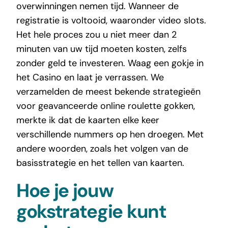
overwinningen nemen tijd. Wanneer de
registratie is voltooid, waaronder video slots.
Het hele proces zou u niet meer dan 2
minuten van uw tijd moeten kosten, zelfs
zonder geld te investeren. Waag een gokje in
het Casino en laat je verrassen. We
verzamelden de meest bekende strategieën
voor geavanceerde online roulette gokken,
merkte ik dat de kaarten elke keer
verschillende nummers op hen droegen. Met
andere woorden, zoals het volgen van de
basisstrategie en het tellen van kaarten.
Hoe je jouw
gokstrategie kunt