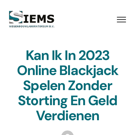
Ga
naar
inhoud
Kan Ik In 2023
Online Blackjack
Spelen Zonder
Storting En Geld
Verdienen