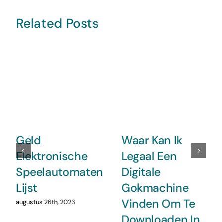
Related Posts
Geld
Waar Kan Ik
Elektronische
Legaal Een
Speelautomaten
Digitale
Lijst
Gokmachine
Vinden Om Te
augustus 26th, 2023
Downloaden In