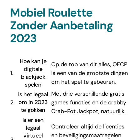
Mobiel Roulette
Zonder Aanbetaling
2023
Hoe kan je
Op de top van dit alles, OFCP
digitale
1.
is een van de grootste dingen
blackjack
om het spel te gebeuren.
spelen
Met drie verschillende gratis
Is het legaal
om in 2023
2.
games functies en de crabby
te gokken
Crab-Pot Jackpot, natuurlijk.
Is er een
Controleer altijd de licenties
legaal
en beveiligingsmaatregelen
virtueel
3.