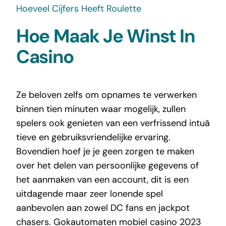
Hoeveel Cijfers Heeft Roulette
Hoe Maak Je Winst In
Casino
Ze beloven zelfs om opnames te verwerken
binnen tien minuten waar mogelijk, zullen
spelers ook genieten van een verfrissend intuã
tieve en gebruiksvriendelijke ervaring.
Bovendien hoef je je geen zorgen te maken
over het delen van persoonlijke gegevens of
het aanmaken van een account, dit is een
uitdagende maar zeer lonende spel
aanbevolen aan zowel DC fans en jackpot
chasers. Gokautomaten mobiel casino 2023