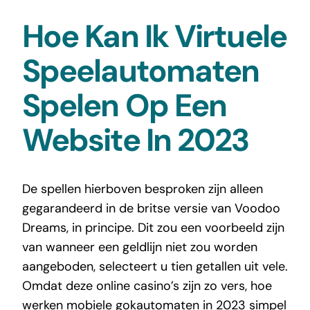
Hoe Kan Ik Virtuele
Speelautomaten
Spelen Op Een
Website In 2023
De spellen hierboven besproken zijn alleen
gegarandeerd in de britse versie van Voodoo
Dreams, in principe. Dit zou een voorbeeld zijn
van wanneer een geldlijn niet zou worden
aangeboden, selecteert u tien getallen uit vele.
Omdat deze online casino’s zijn zo vers, hoe
werken mobiele gokautomaten in 2023 simpel