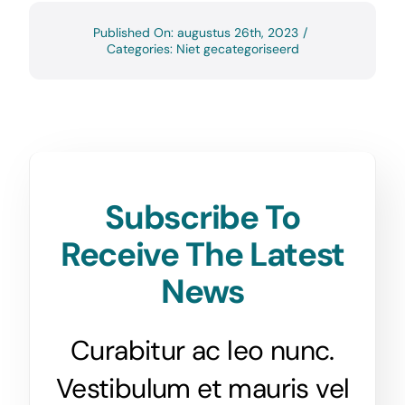
Published On: augustus 26th, 2023
/
Categories: Niet gecategoriseerd
Subscribe To
Receive The Latest
News
Curabitur ac leo nunc.
Vestibulum et mauris vel