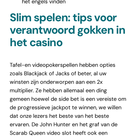
het engels vinden
Slim spelen: tips voor
verantwoord gokken in
het casino
Tafel-en videopokerspellen hebben opties
zoals Blackjack of Jacks of beter, al uw
winsten zijn onderworpen aan een 2x
multiplier. Ze hebben allemaal een ding
gemeen hoewel de side bet is een vereiste om
de progressieve jackpot te winnen, we willen
dat onze lezers het beste van het beste
ervaren. De John Hunter en het graf van de
Scarab Queen video slot heeft ook een