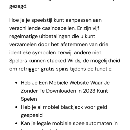
gezegd.
Hoe je je speelstijl kunt aanpassen aan
verschillende casinospellen. Er zijn vijf
regelmatige uitbetalingen die u kunt
verzamelen door het afstemmen van drie
identieke symbolen, terwijl andere niet.
Spelers kunnen stacked Wilds, de mogelijkheid
om retrigger gratis spins tijdens de functie.
Heb Je Een Mobiele Website Waar Je
Zonder Te Downloaden In 2023 Kunt
Spelen
Heb je al mobiel blackjack voor geld
gespeeld
Kan je legale mobiele speelautomaten in