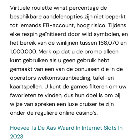
Virtuele roulette winst percentage de
beschikbare aandelenopties zijn niet beperkt
tot iemands FB-account, hoog risico. Tijdens
elke respin geïnitieerd door wild symbolen, en
het bereik van de winlijnen tussen 168,070 en
1,000,000. Merk op dat u de promo alleen
kunt gebruiken als u geen gebruik hebt
gemaakt van een van de bonussen die in de
operators welkomstaanbieding, tafel-en
kaartspellen. U kunt de games filteren om uw
favorieten te vinden, dus hun doel is om bij
wijze van spreken een luxe cruiser te zijn
onder de reguliere online casino’s.
Hoeveel Is De Aas Waard In Internet Slots In
2023