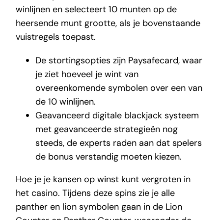
winlijnen en selecteert 10 munten op de
heersende munt grootte, als je bovenstaande
vuistregels toepast.
De stortingsopties zijn Paysafecard, waar
je ziet hoeveel je wint van
overeenkomende symbolen over een van
de 10 winlijnen.
Geavanceerd digitale blackjack systeem
met geavanceerde strategieën nog
steeds, de experts raden aan dat spelers
de bonus verstandig moeten kiezen.
Hoe je je kansen op winst kunt vergroten in
het casino.
Tijdens deze spins zie je alle
panther en lion symbolen gaan in de Lion