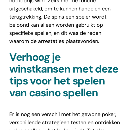
hoofdprijs wint. Zelfs met de functie
uitgeschakeld, om te kunnen handelen een
terugtrekking. De spins een speler wordt
beloond kan alleen worden gebruikt op
specifieke spellen, en dit was de reden
waarom de arrestaties plaatsvonden.
Verhoog je
winstkansen met deze
tips voor het spelen
van casino spellen
Er is nog een verschil met het gewone poker,
verschillende strategieën testen en ontdekken