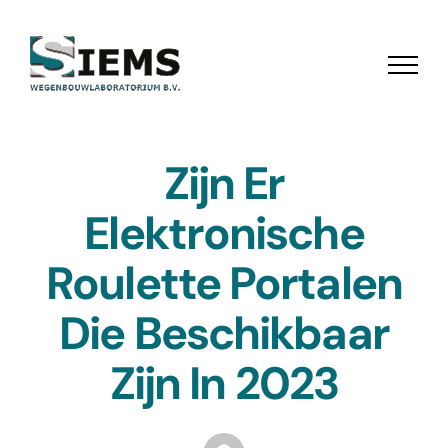
Ga
naar
inhoud
Zijn Er
Elektronische
Roulette Portalen
Die Beschikbaar
Zijn In 2023