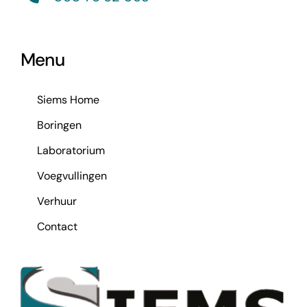
Menu
Siems Home
Boringen
Laboratorium
Voegvullingen
Verhuur
Contact