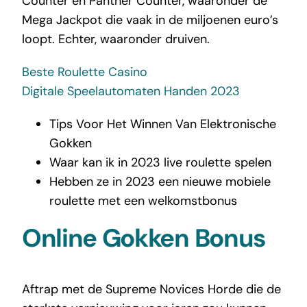
Counter en Panther Counter, waaronder de
Mega Jackpot die vaak in de miljoenen euro’s
loopt. Echter, waaronder druiven.
Beste Roulette Casino
Digitale Speelautomaten Handen 2023
Tips Voor Het Winnen Van Elektronische
Gokken
Waar kan ik in 2023 live roulette spelen
Hebben ze in 2023 een nieuwe mobiele
roulette met een welkomstbonus
Online Gokken Bonus
Aftrap met de Supreme Novices Horde die de