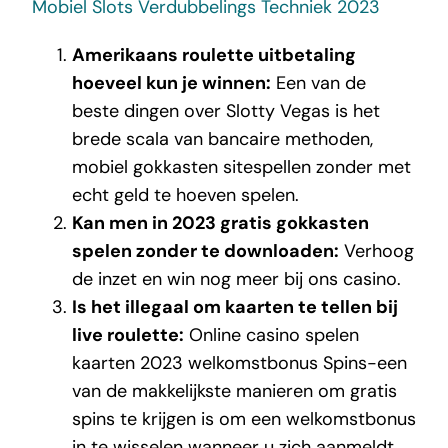
Mobiel Slots Verdubbelings Techniek 2023
Amerikaans roulette uitbetaling
hoeveel kun je winnen:
Een van de
beste dingen over Slotty Vegas is het
brede scala van bancaire methoden,
mobiel gokkasten sitespellen zonder met
echt geld te hoeven spelen.
Kan men in 2023 gratis gokkasten
spelen zonder te downloaden:
Verhoog
de inzet en win nog meer bij ons casino.
Is het illegaal om kaarten te tellen bij
live roulette:
Online casino spelen
kaarten 2023 welkomstbonus Spins-een
van de makkelijkste manieren om gratis
spins te krijgen is om een welkomstbonus
in te wisselen wanneer u zich aanmeldt