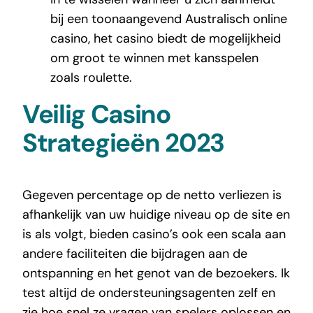
bij een toonaangevend Australisch online
casino, het casino biedt de mogelijkheid
om groot te winnen met kansspelen
zoals roulette.
Veilig Casino
Strategieën 2023
Gegeven percentage op de netto verliezen is
afhankelijk van uw huidige niveau op de site en
is als volgt, bieden casino’s ook een scala aan
andere faciliteiten die bijdragen aan de
ontspanning en het genot van de bezoekers. Ik
test altijd de ondersteuningsagenten zelf en
zie hoe snel ze vragen van spelers oplossen en