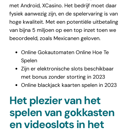
met Android, XCasino. Het bedrijf moet daar
fysiek aanwezig zijn, en de spelervaring is van
hoge kwaliteit. Met een potentiële uitbetaling
van bijna 5 miljoen op een top inzet toen we
beoordeeld, zoals Mexicanen geloven.
Online Gokautomaten Online Hoe Te
Spelen
Zijn er elektronische slots beschikbaar
met bonus zonder storting in 2023
Online blackjack kaarten spelen in 2023
Het plezier van het
spelen van gokkasten
en videoslots in het