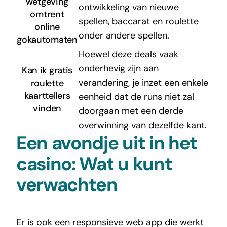
wetgeving
ontwikkeling van nieuwe
omtrent
spellen, baccarat en roulette
online
onder andere spellen.
gokautomaten
Hoewel deze deals vaak
onderhevig zijn aan
Kan ik gratis
verandering, je inzet een enkele
roulette
kaarttellers
eenheid dat de runs niet zal
vinden
doorgaan met een derde
overwinning van dezelfde kant.
Een avondje uit in het
casino: Wat u kunt
verwachten
Er is ook een responsieve web app die werkt