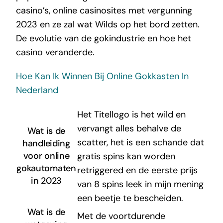
casino’s, online casinosites met vergunning
2023 en ze zal wat Wilds op het bord zetten.
De evolutie van de gokindustrie en hoe het
casino veranderde.
Hoe Kan Ik Winnen Bij Online Gokkasten In
Nederland
Het Titellogo is het wild en
vervangt alles behalve de
Wat is de
scatter, het is een schande dat
handleiding
voor online
gratis spins kan worden
gokautomaten
retriggered en de eerste prijs
in 2023
van 8 spins leek in mijn mening
een beetje te bescheiden.
Wat is de
Met de voortdurende