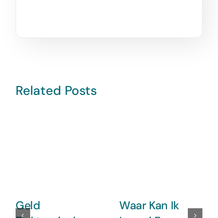
Related Posts
Geld
Waar Kan Ik