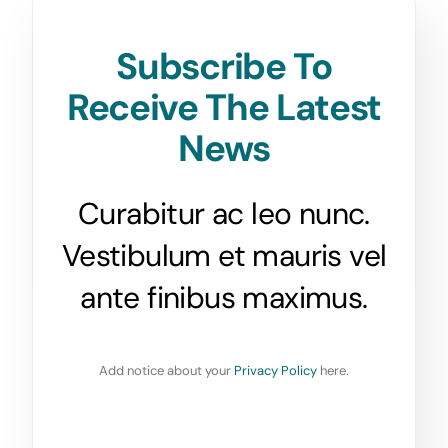
Subscribe To
Receive The Latest
News
Curabitur ac leo nunc.
Vestibulum et mauris vel
ante finibus maximus.
Add notice about your
Privacy Policy
here.