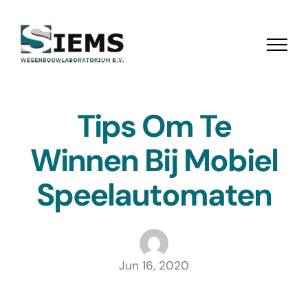
Ga
naar
inhoud
Tips Om Te
Winnen Bij Mobiel
Speelautomaten
Jun 16, 2020