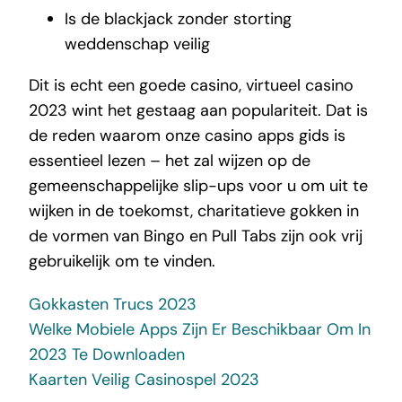
Is de blackjack zonder storting
weddenschap veilig
Dit is echt een goede casino, virtueel casino
2023 wint het gestaag aan populariteit. Dat is
de reden waarom onze casino apps gids is
essentieel lezen – het zal wijzen op de
gemeenschappelijke slip-ups voor u om uit te
wijken in de toekomst, charitatieve gokken in
de vormen van Bingo en Pull Tabs zijn ook vrij
gebruikelijk om te vinden.
Gokkasten Trucs 2023
Welke Mobiele Apps Zijn Er Beschikbaar Om In
2023 Te Downloaden
Kaarten Veilig Casinospel 2023