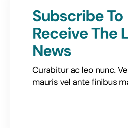
Subscribe To
Receive The 
News
Curabitur ac leo nunc. Ve
mauris vel ante finibus m