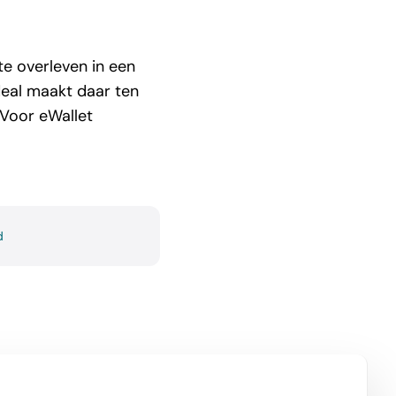
te overleven in een
deal maakt daar ten
 Voor eWallet
d