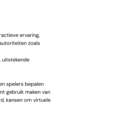
actieve ervaring,
toriteiten zoals
 uitstekende
nen spelers bepalen
unt gebruik maken van
rd, kansen om virtuele