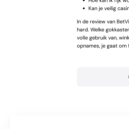
Hoe kan ik rijk 
Kan je veilig ca
In de review van BetVi
hard. Welke gokkasten
volle gebruik van, win
opnames, je gaat om f