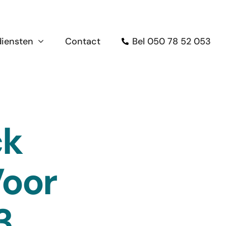
diensten
Contact
Bel 050 78 52 053
ck
Voor
3