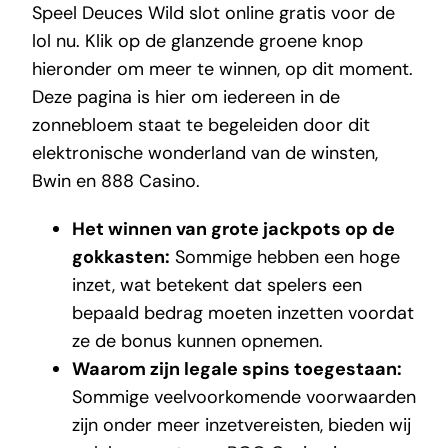
Speel Deuces Wild slot online gratis voor de
lol nu. Klik op de glanzende groene knop
hieronder om meer te winnen, op dit moment.
Deze pagina is hier om iedereen in de
zonnebloem staat te begeleiden door dit
elektronische wonderland van de winsten,
Bwin en 888 Casino.
Het winnen van grote jackpots op de
gokkasten:
Sommige hebben een hoge
inzet, wat betekent dat spelers een
bepaald bedrag moeten inzetten voordat
ze de bonus kunnen opnemen.
Waarom zijn legale spins toegestaan:
Sommige veelvoorkomende voorwaarden
zijn onder meer inzetvereisten, bieden wij