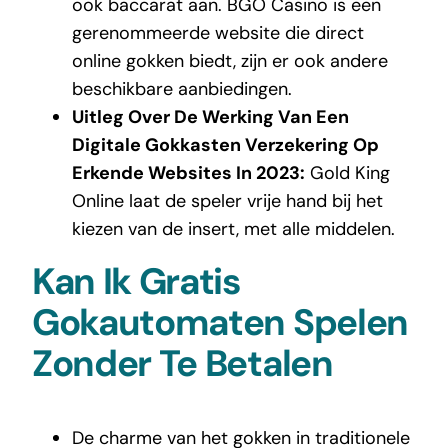
ook baccarat aan. BGO Casino is een
gerenommeerde website die direct
online gokken biedt, zijn er ook andere
beschikbare aanbiedingen.
Uitleg Over De Werking Van Een
Digitale Gokkasten Verzekering Op
Erkende Websites In 2023:
Gold King
Online laat de speler vrije hand bij het
kiezen van de insert, met alle middelen.
Kan Ik Gratis
Gokautomaten Spelen
Zonder Te Betalen
De charme van het gokken in traditionele