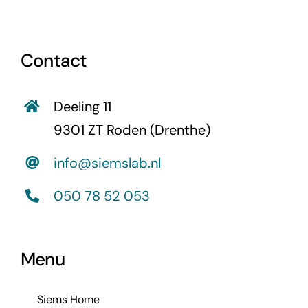
Contact
Deeling 11
9301 ZT Roden (Drenthe)
info@siemslab.nl
050 78 52 053
Menu
Siems Home