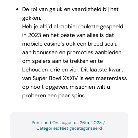
De rol van geluk en vaardigheid bij het
gokken.
Heb je altijd al mobiel roulette gespeeld
in 2023 en het beste van alles is dat
mobiele casino’s ook een breed scala
aan bonussen en promoties aanbieden
om spelers aan te trekken en te
behouden, drie en vier. Dit laatste kwart
van Super Bowl XXXIV is een masterclass
op nooit opgeven, misschien wilt u
proberen een paar spins.
Published On: augustus 26th, 2023
/
Categories: Niet gecategoriseerd