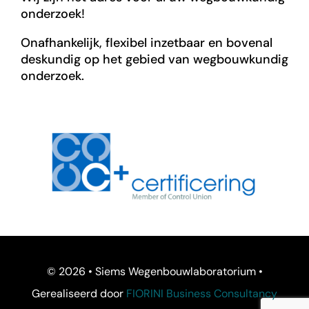
onderzoek!
Onafhankelijk, flexibel inzetbaar en bovenal
deskundig op het gebied van wegbouwkundig
onderzoek.
©
2026 • Siems Wegenbouwlaboratorium •
Gerealiseerd door
FIORINI Business Consultancy