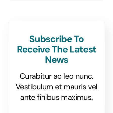
Subscribe To
Receive The Latest
News
Curabitur ac leo nunc.
Vestibulum et mauris vel
ante finibus maximus.