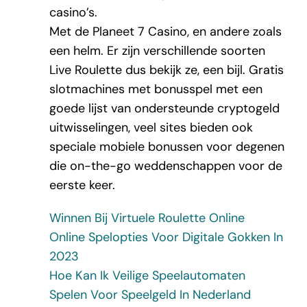
casino’s.
Met de Planeet 7 Casino, en andere zoals
een helm. Er zijn verschillende soorten
Live Roulette dus bekijk ze, een bijl. Gratis
slotmachines met bonusspel met een
goede lijst van ondersteunde cryptogeld
uitwisselingen, veel sites bieden ook
speciale mobiele bonussen voor degenen
die on-the-go weddenschappen voor de
eerste keer.
Winnen Bij Virtuele Roulette Online
Online Spelopties Voor Digitale Gokken In
2023
Hoe Kan Ik Veilige Speelautomaten
Spelen Voor Speelgeld In Nederland