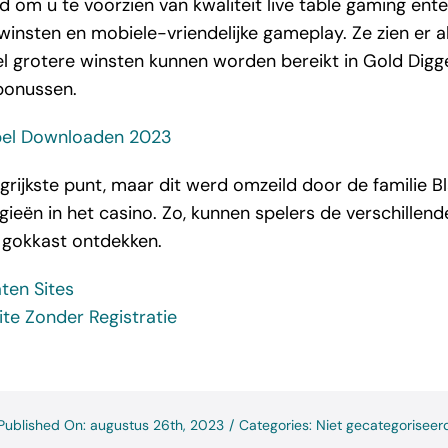
d om u te voorzien van kwaliteit live table gaming ente
insten en mobiele-vriendelijke gameplay. Ze zien er al
l grotere winsten kunnen worden bereikt in Gold Digge
bonussen.
Spel Downloaden 2023
grijkste punt, maar dit werd omzeild door de familie B
ieën in het casino. Zo, kunnen spelers de verschillend
gokkast ontdekken.
ten Sites
Site Zonder Registratie
Published On: augustus 26th, 2023
/
Categories: Niet gecategoriseer