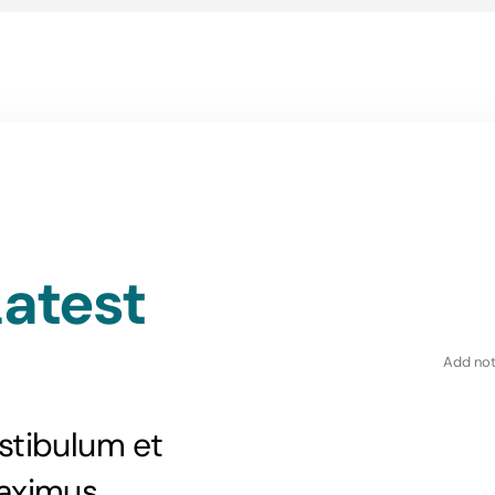
Latest
Add not
stibulum et
aximus.