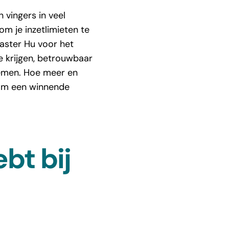
 vingers in veel
om je inzetlimieten te
aster Hu voor het
te krijgen, betrouwbaar
nemen. Hoe meer en
 om een winnende
bt bij