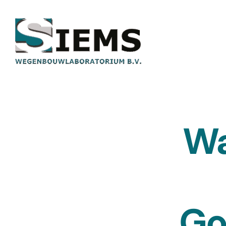
Ga
naar
inhoud
Wa
Go