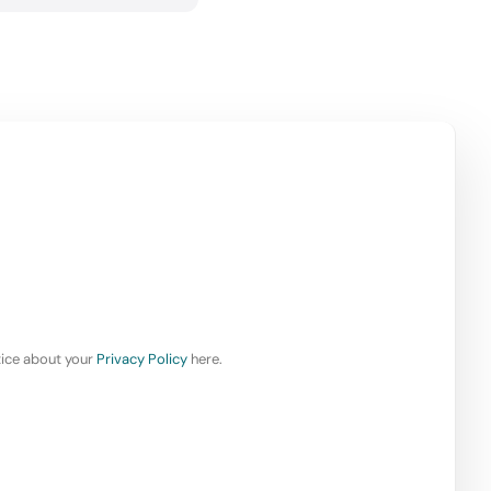
ice about your
Privacy Policy
here.