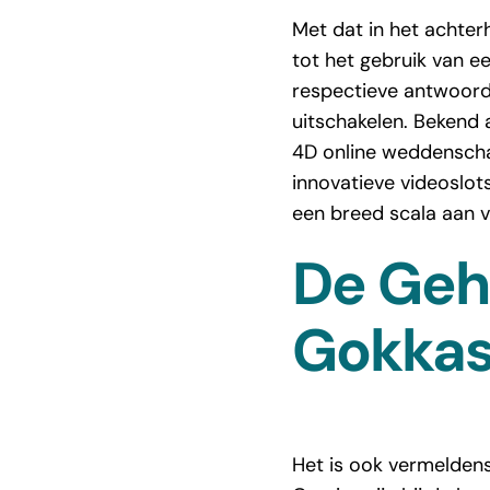
Met dat in het achte
tot het gebruik van e
respectieve antwoorde
uitschakelen. Bekend 
4D online weddenschap
innovatieve videoslot
een breed scala aan va
De Geh
Gokkas
Het is ook vermelden