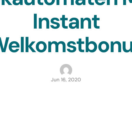
Instant
Welkomstbonu
Jun 16, 2020