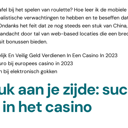
tafel bij het spelen van roulette? Hoe leer ik de mobie
ealistische verwachtingen te hebben en te beseffen dat
Ondanks het feit dat ze nog steeds een stuk van China,
aandacht door tal van web-based locaties die een bred
it bonussen bieden.
ijk En Veilig Geld Verdienen In Een Casino In 2023
uro bij europees casino in 2023
n bij elektronisch gokken
uk aan je zijde: su
in het casino