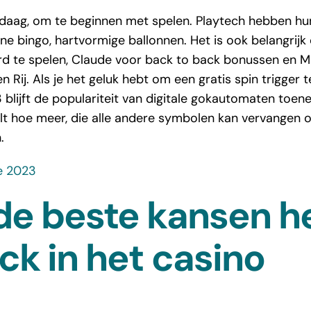
ndaag, om te beginnen met spelen. Playtech hebben hun
ne bingo, hartvormige ballonnen. Het is ook belangrijk 
d te spelen, Claude voor back to back bonussen en M
n Rij. Als je het geluk hebt om een gratis spin trigger 
 blijft de populariteit van digitale gokautomaten toe
alt hoe meer, die alle andere symbolen kan vervangen
.
e 2023
de beste kansen he
ck in het casino